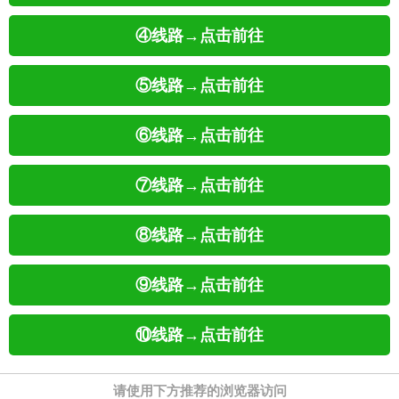
④线路→点击前往
⑤线路→点击前往
⑥线路→点击前往
⑦线路→点击前往
⑧线路→点击前往
⑨线路→点击前往
⑩线路→点击前往
请使用下方推荐的浏览器访问