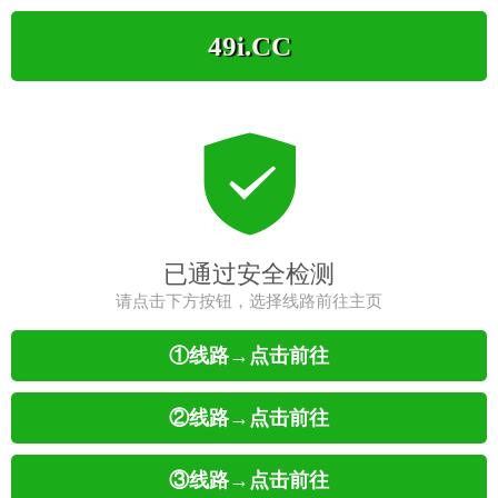
49i.CC
已通过安全检测
请点击下方按钮，选择线路前往主页
①线路→点击前往
②线路→点击前往
③线路→点击前往